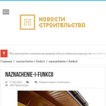
Что проверить перед возведением стен и перегородок в доме
Главная
/
naznachenie-i-funkcii
/
naznachenie-i-funkcii
naznachenie-i-funkcii
к
11.06.2022
Комментарии
отключены
записи
285 Просмотры
naznachenie-
i-
funkcii