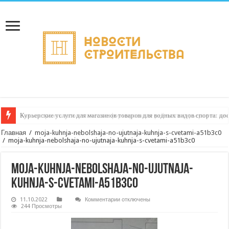
Курьерские услуги для магазинов товаров для водных видов спорта: до
Как настроить автоматическое формирование рейтинга курьеров по кач
Главная
/
moja-kuhnja-nebolshaja-no-ujutnaja-kuhnja-s-cvetami-a51b3c0
/
moja-kuhnja-nebolshaja-no-ujutnaja-kuhnja-s-cvetami-a51b3c0
moja-kuhnja-nebolshaja-no-ujutnaja-
kuhnja-s-cvetami-a51b3c0
к
11.10.2022
Комментарии
отключены
записи
244 Просмотры
moja-
kuhnja-
nebolshaja-