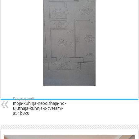
no-
ujutnaja-
kuhnja-
s-
cvetami-
a51b3c0
Предыдущий
moja-kuhnja-nebolshaja-no-
ujutnaja-kuhnja-s-cvetami-
a51b3c0