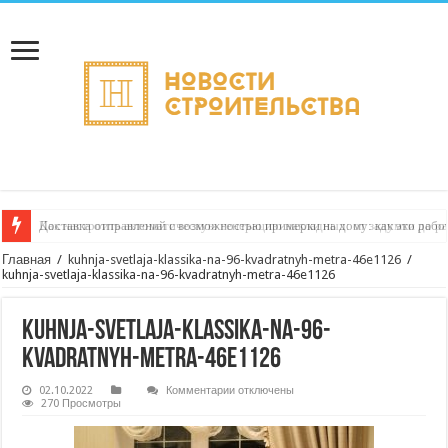
Доставка отправлений с возможностью примерки на дому: как это рабо
Главная
/
kuhnja-svetlaja-klassika-na-96-kvadratnyh-metra-46e1126
/
kuhnja-svetlaja-klassika-na-96-kvadratnyh-metra-46e1126
kuhnja-svetlaja-klassika-na-96-
kvadratnyh-metra-46e1126
к
02.10.2022
Комментарии
отключены
записи
270 Просмотры
kuhnja-
svetlaja-
klassika-