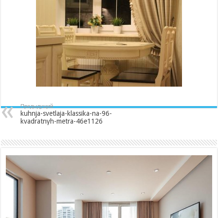
na-
96-
kvadratnyh-
metra-
46e1126
Предыдущий
kuhnja-svetlaja-klassika-na-96-
kvadratnyh-metra-46e1126