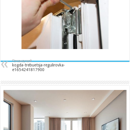
e1654241817900
Предыдущий
kogda-trebuetsja-regulirovka-
e1654241817900