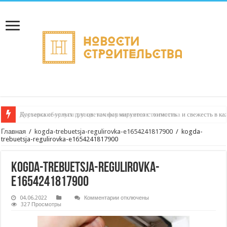
Курьерские услуги для цветочных магазинов: логистика и свежесть в к
Главная
/
kogda-trebuetsja-regulirovka-e1654241817900
/
kogda-
trebuetsja-regulirovka-e1654241817900
kogda-trebuetsja-regulirovka-
e1654241817900
к
04.06.2022
Комментарии
отключены
записи
327 Просмотры
kogda-
trebuetsja-
regulirovka-