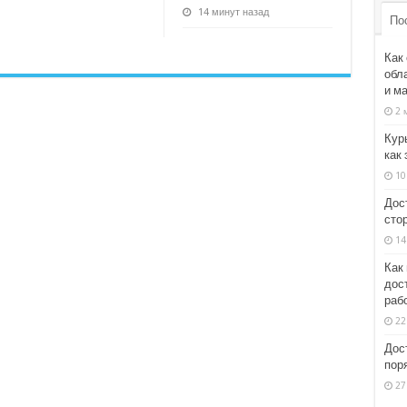
14 минут назад
По
Как
обл
и м
2 
Кур
как 
10
Дос
стор
14
Как
дос
раб
22
Дос
пор
27