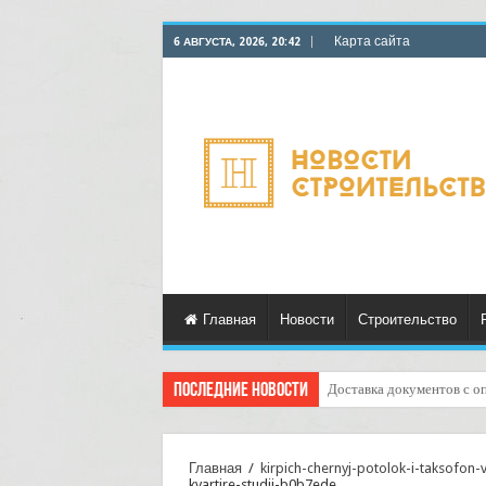
Карта сайта
6 АВГУСТА, 2026, 20:42
Главная
Новости
Строительство
Последние новости
Доставка документов с о
Курьерские услуги ночью
Главная
/
kirpich-chernyj-potolok-i-taksofon-
kvartire-studii-b0b7ede