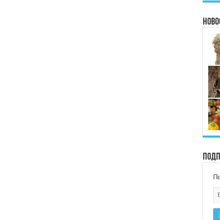
Ново
Подп
По