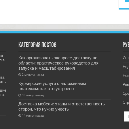
Категория постов
РУ
ых
Как организовать экспресс‑доставку по
Инт
л в
области: практическое руководство для
Не
запуска и масштабирования
2 минуты назад
Нов
йта
сет.
Курьерские услуги с наложенным
Рем
платежом: как это устроено
ащие
Ср
та,
10 минут назад
Стр
Доставка мебели: этапы и ответственность
сторон, что нужно учесть
14 минут назад