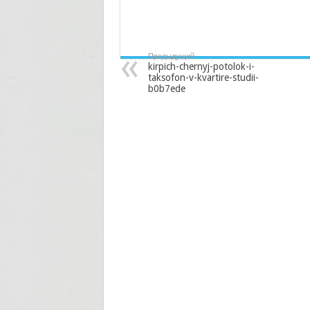
Предыдущий
kirpich-chernyj-potolok-i-
taksofon-v-kvartire-studii-
b0b7ede