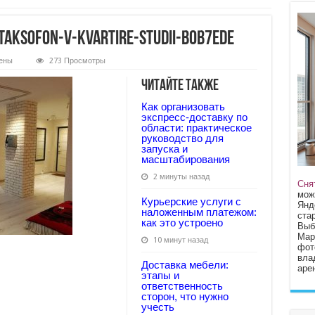
taksofon-v-kvartire-studii-b0b7ede
ены
273 Просмотры
Читайте также
-
Как организовать
n-
экспресс‑доставку по
области: практическое
руководство для
запуска и
e
масштабирования
2 минуты назад
Сня
мож
Курьерские услуги с
Янд
наложенным платежом:
стар
как это устроено
Выб
Мар
10 минут назад
фот
вла
Доставка мебели:
арен
этапы и
ответственность
сторон, что нужно
учесть