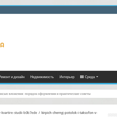
Ремонт и дизайн
Недвижимость
Интерьер
Среда
писью вложения: порядок оформления и практические советы
: доступность и стоимость — что важно знать перед заказом
v-kvartire-studii-b0b7ede
/
kirpich-chernyj-potolok-i-taksofon-v-