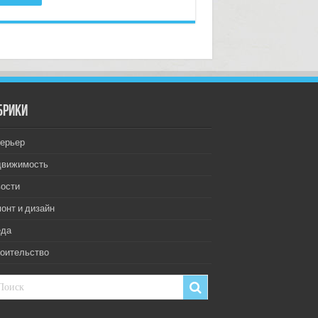
брики
ерьер
движимость
ости
онт и дизайн
еда
оительство