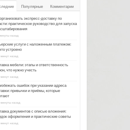
следние
Популярные
Комментарии
 организовать экспресс‑доставку по
асти: практическое руководство для запуска
асштабирования
минуты назад
ьерские услуги с наложенным платежом:
это устроено
 минут назад
тавка мебели: этапы и ответственность
он, что нужно учесть
 минут назад
 избежать ошибок при указании адреса
тавки: привычки и приёмы, которые
отают
 минуты назад
тавка документов с описью вложения:
ядок оформления и практические советы
 минут назад