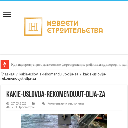
Как настроить автоматическое формирование рейтинга курьеров по кач
Главная
/
kakie-uslovija-rekomendujut-dlja-za
/
kakie-uslovija-
rekomendujut-dlja-za
kakie-uslovija-rekomendujut-dlja-za
к
27.03.2023
Комментарии
отключены
записи
263 Просмотры
kakie-
uslovija-
rekomendujut-
dlja-
za