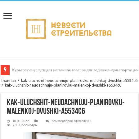
Курьерские услуги для магазинов товаров для водных видов спорта: до
Как настроить автоматическое формирование рейтинга курьеров по кач
Главная
/
kak-uluchshit-neudachnuju-planirovku-malenkoj-dvushki-a5534c6
/
kak-uluchshit-neudachnuju-planirovku-malenkoj-dvushki-a5534c6
kak-uluchshit-neudachnuju-planirovku-
malenkoj-dvushki-a5534c6
к
30.03.2022
Комментарии
отключены
записи
289 Просмотры
kak-
uluchshit-
neudachnuju-