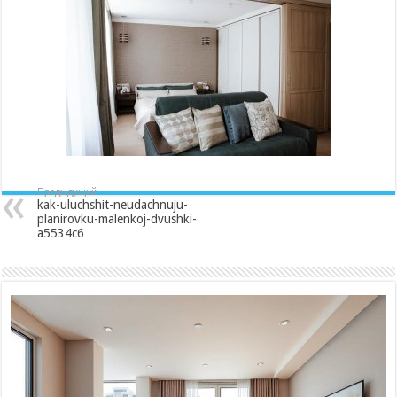
planirovku-
malenkoj-
dvushki-
a5534c6
Предыдущий
kak-uluchshit-neudachnuju-
planirovku-malenkoj-dvushki-
a5534c6