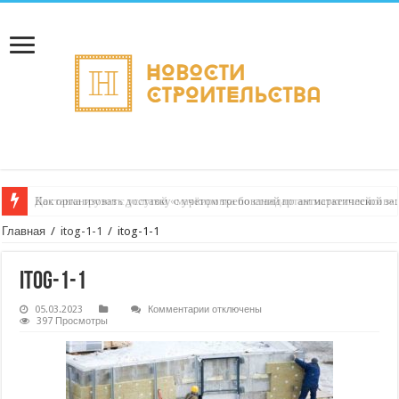
Доставка грузов с услугой «маркировка по стандартам маркетплейсов»:
Главная
/
itog-1-1
/
itog-1-1
itog-1-1
к
05.03.2023
Комментарии
отключены
записи
397 Просмотры
itog-
1-
1