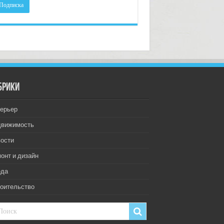
брики
ерьер
движимость
ости
онт и дизайн
еда
оительство