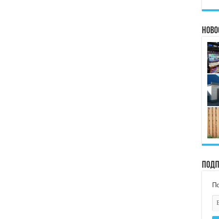
Ново
Подп
По