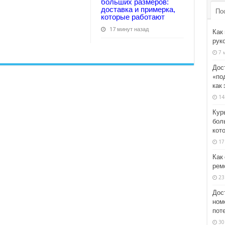
больших размеров:
доставка и примерка,
По
которые работают
17 минут назад
Как
рук
7 
Дос
«по
как 
14
Кур
бол
кот
17
Как 
рем
23
Дос
ном
пот
30