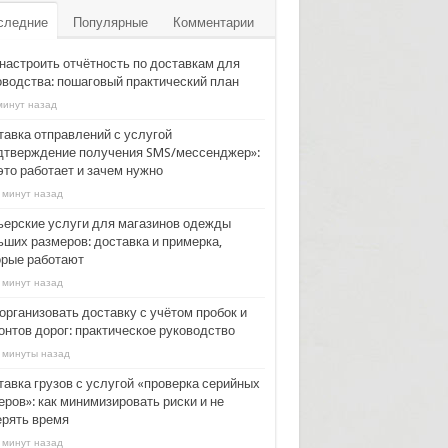
следние
Популярные
Комментарии
 настроить отчётность по доставкам для
оводства: пошаговый практический план
минут назад
тавка отправлений с услугой
дтверждение получения SMS/мессенджер»:
это работает и зачем нужно
 минут назад
ьерские услуги для магазинов одежды
ьших размеров: доставка и примерка,
орые работают
 минут назад
организовать доставку с учётом пробок и
онтов дорог: практическое руководство
 минуты назад
тавка грузов с услугой «проверка серийных
еров»: как минимизировать риски и не
ерять время
 минут назад