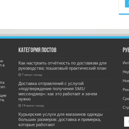
Категория постов
РУ
ых
Как настроить отчётность по доставкам для
Инт
л в
руководства: пошаговый практический план
Не
7 минут назад
Нов
йта
Доставка отправлений с услугой
сет.
«подтверждение получения SMS/
Рем
мессенджер»: как это работает и зачем
ащие
нужно
Ср
та,
14 минут назад
Стр
Курьерские услуги для магазинов одежды
больших размеров: доставка и примерка,
которые работают