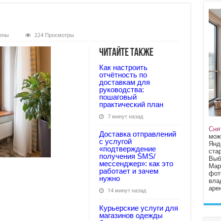
ены
224 Просмотры
Читайте также
Как настроить
отчётность по
доставкам для
руководства:
пошаговый
практический план
7 минут назад
Сня
Доставка отправлений
мож
с услугой
Янд
«подтверждение
стар
получения SMS/
Выб
мессенджер»: как это
Мар
работает и зачем
фот
нужно
вла
арен
14 минут назад
Курьерские услуги для
магазинов одежды