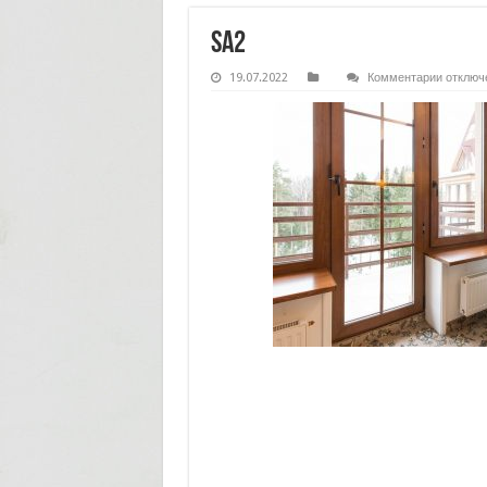
sa2
к
19.07.2022
Комментарии
отключ
записи
sa2