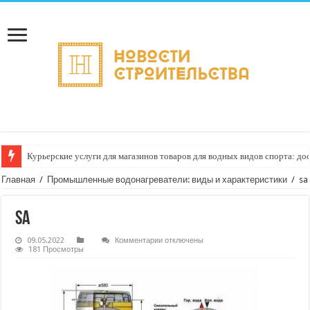
Курьерские услуги для магазинов товаров для водных видов спорта: до
Главная
/
Промышленные водонагреватели: виды и характеристики
/
sa
sa
к
09.05.2022
Комментарии
отключены
записи
181 Просмотры
sa