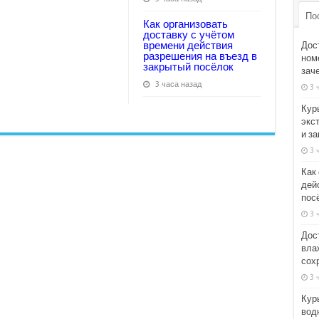
По
Как организовать
доставку с учётом
времени действия
Дос
разрешения на въезд в
номе
закрытый посёлок
зач
3 часа назад
3 
Кур
экс
и з
3 
Как
дей
пос
3 
Дос
вла
сох
3 
Кур
вод