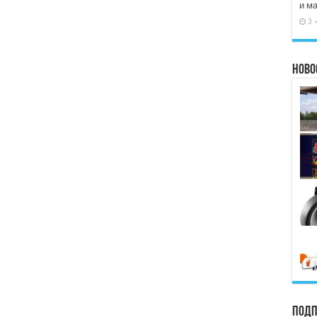
и м
3 
Ново
Подп