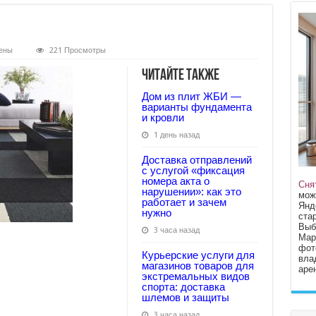
ены
221 Просмотры
Читайте также
Дом из плит ЖБИ —
варианты фундамента
и кровли
1 день назад
Доставка отправлений
с услугой «фиксация
номера акта о
Сня
нарушении»: как это
мож
работает и зачем
Янд
нужно
стар
Выб
3 часа назад
Мар
фот
Курьерские услуги для
вла
магазинов товаров для
арен
экстремальных видов
спорта: доставка
шлемов и защиты
3 часа назад