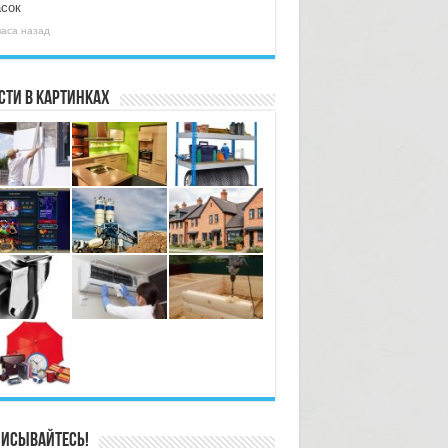
асок
часа назад
сти в картинках
исывайтесь!