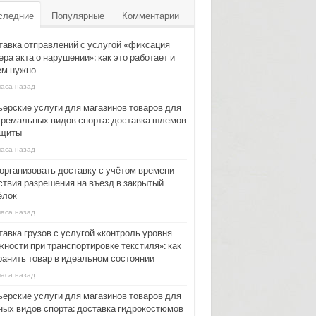
следние
Популярные
Комментарии
тавка отправлений с услугой «фиксация
ра акта о нарушении»: как это работает и
ем нужно
часа назад
ьерские услуги для магазинов товаров для
тремальных видов спорта: доставка шлемов
ащиты
часа назад
 организовать доставку с учётом времени
ствия разрешения на въезд в закрытый
ёлок
часа назад
тавка грузов с услугой «контроль уровня
жности при транспортировке текстиля»: как
ранить товар в идеальном состоянии
часа назад
ьерские услуги для магазинов товаров для
ных видов спорта: доставка гидрокостюмов