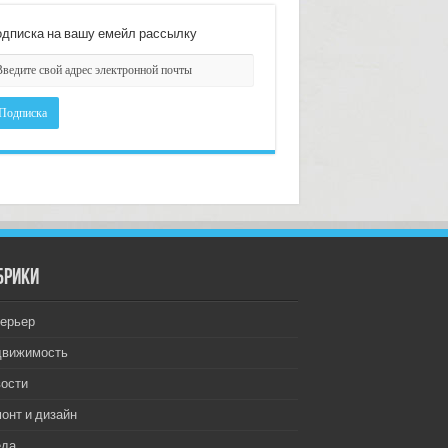
дписка на вашу емейл рассылку
брики
ерьер
движимость
ости
онт и дизайн
еда