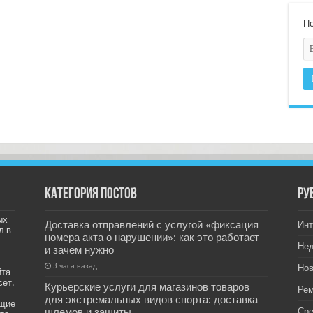
По
Категория постов
РУ
ых
Доставка отправлений с услугой «фиксация
Инт
л в
номера акта о нарушении»: как это работает
Не
и зачем нужно
3 часа назад
Нов
йта
сет.
Курьерские услуги для магазинов товаров
Рем
для экстремальных видов спорта: доставка
ащие
шлемов и защиты
Ср