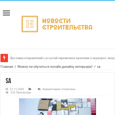
Доставка отправлений с услугой «временное хранение у курьера»: когд
Главная
/
Можно ли обучиться онлайн дизайну интерьера?
/
sa
sa
к
21.11.2020
Комментарии
отключены
записи
253 Просмотры
sa