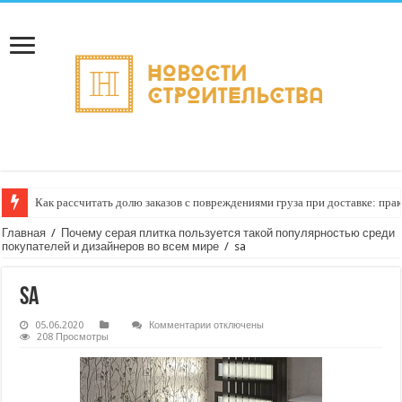
Как рассчитать долю заказов с повреждениями груза при доставке: пра
Главная
/
Почему серая плитка пользуется такой популярностью среди
покупателей и дизайнеров во всем мире
/
sa
sa
к
05.06.2020
Комментарии
отключены
записи
208 Просмотры
sa