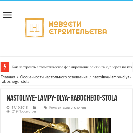
Как настроить автоматическое формирование рейтинга курьеров по кач
Главная
/
Особенности настольного освещения
/
nastolnye-lampy-dlya-
rabochego-stola
nastolnye-lampy-dlya-rabochego-stola
к
17.10.2018
Комментарии
отключены
записи
219 Просмотры
nastolnye-
lampy-
dlya-
rabochego-
stola