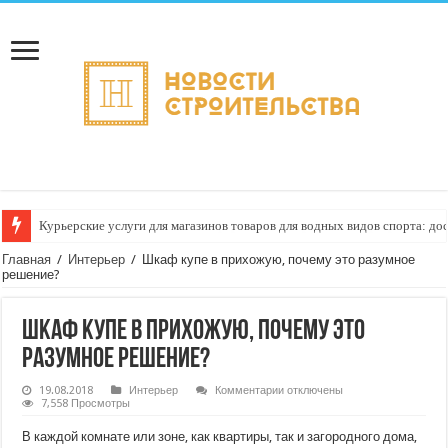
Курьерские услуги для магазинов товаров для водных видов спорта: до
Как настроить автоматическое формирование рейтинга курьеров по кач
Главная
/
Интерьер
/
Шкаф купе в прихожую, почему это разумное
решение?
Шкаф купе в прихожую, почему это
разумное решение?
к
19.08.2018
Интерьер
Комментарии
отключены
записи
7,558 Просмотры
Шкаф
купе
В каждой комнате или зоне, как квартиры, так и загородного дома,
в