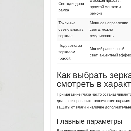
Высокая яркость,
Светодиодная
простой монтаж и
рамка
ремонт
Точечные
Мощное направление
светильники в
света, можно
зеркале
регулировать
Подсветка за
Мягкий рассеянный
зеркалом
свет, акцентный эффек
(backlit)
Как выбрать зерка
смотреть в харак
При магазине глаза часто останавливают
дольше и проверить технические парамет
защиты от влаги и наличие дополнительн
Главные параметры
Вот список вещей, которые действительн