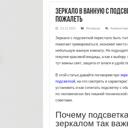
Зеркало в ванную с подсве
пожалеть
25.12.2025
Интерьер
Комментар
Зеркало с подсветкой перестало быть то
помогает гримироваться, экономит место 
небольшую ванную комнату. Но подходить 
покупке красивой вещицы, а как к выбор
тут важны свет, защита от влаги и удобст
В этой статье давайте поговорим про
зерк
подсветкой
, на что смотреть в характерис
установить и как сочетать подсветку с о
по-человечески: без лишней технической 
советами.
Почему подсветка
зеркалом так важ