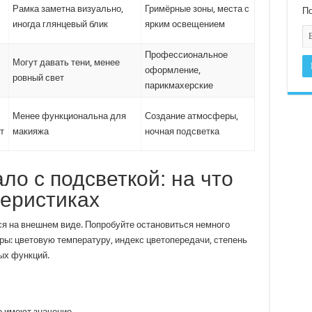
Рамка заметна визуально,
Гримёрные зоны, места с
По
иногда глянцевый блик
ярким освещением
Профессиональное
Могут давать тени, менее
оформление,
ровный свет
парикмахерские
Менее функциональна для
Создание атмосферы,
т
макияжа
ночная подсветка
ло с подсветкой: на что
теристиках
ся на внешнем виде. Попробуйте остановиться немного
ры: цветовую температуру, индекс цветопередачи, степень
ых функций.
о имеют значение.