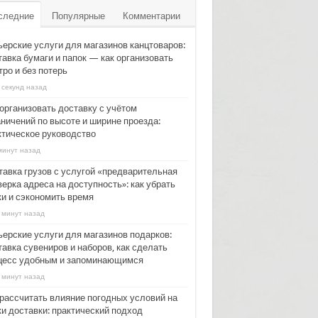
следние
Популярные
Комментарии
ьерские услуги для магазинов канцтоваров:
тавка бумаги и папок — как организовать
ро и без потерь
 секунд назад
 организовать доставку с учётом
аничений по высоте и ширине проезда:
ктическое руководство
минут назад
тавка грузов с услугой «предварительная
ерка адреса на доступность»: как убрать
ки и сэкономить время
 минут назад
ьерские услуги для магазинов подарков:
авка сувениров и наборов, как сделать
цесс удобным и запоминающимся
 минут назад
 рассчитать влияние погодных условий на
ки доставки: практический подход