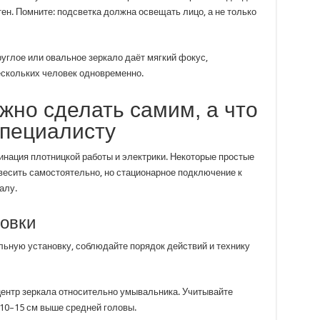
н. Помните: подсветка должна освещать лицо, а не только
углое или овальное зеркало даёт мягкий фокус,
скольких человек одновременно.
ожно сделать самим, а что
специалисту
инация плотницкой работы и электрики. Некоторые простые
есить самостоятельно, но стационарное подключение к
алу.
овки
льную установку, соблюдайте порядок действий и технику
 центр зеркала относительно умывальника. Учитывайте
 10–15 см выше средней головы.