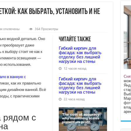
ткой: как выбрать, установить и не
к
ии
отключены
364 Просмотры
записи
Зеркало
Читайте также
лько модной деталью. Оно
в
ванную
и преобразует даже
Гибкий кирпич для
с
к выбору стоит не как к
подсветкой:
фасада: как выбрать
как
отделку без лишней
у элемента освещения —
выбрать,
нагрузки на стены
установить
во использования.
и
12 часов назад
не
пожалеть
Сня
ало в ванную с
Гибкий кирпич для
мож
фасада: как выбрать
тиках, как их правильно
Янд
отделку без лишней
стар
бщим дизайном ванной. Всё
нагрузки на стены
Выб
воды, с практическими
Мар
22 часа назад
фот
вла
арен
 рядом с
на