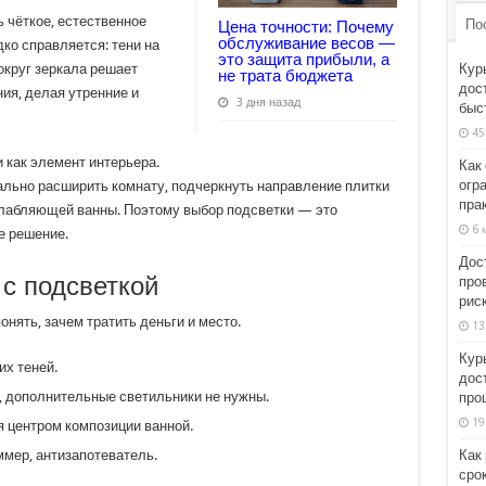
 чёткое, естественное
По
Цена точности: Почему
обслуживание весов —
ко справляется: тени на
это защита прибыли, а
Кур
округ зеркала решает
не трата бюджета
дос
ия, делая утренние и
3 дня назад
быст
45
и как элемент интерьера.
Как
огр
льно расширить комнату, подчеркнуть направление плитки
пра
лабляющей ванны. Поэтому выбор подсветки — это
6 
е решение.
Дос
с подсветкой
пров
рис
нять, зачем тратить деньги и место.
13
Кур
их теней.
дост
, дополнительные светильники не нужны.
про
19
 центром композиции ванной.
Как
мер, антизапотеватель.
сро