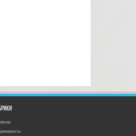
брики
ерьер
движимость