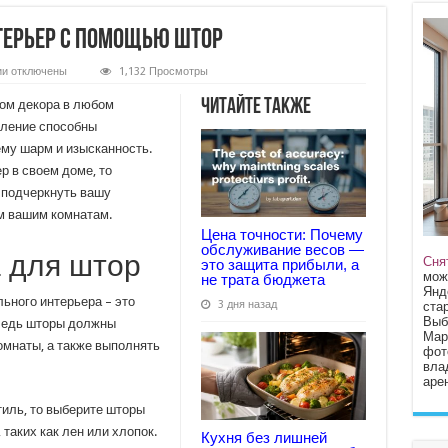
терьер с помощью штор
к
ии
отключены
1,132 Просмотры
записи
Как
Читайте также
ом декора в любом
создать
стильный
мление способны
интерьер
му шарм и изысканность.
с
помощью
р в своем доме, то
штор
 подчеркнуть вашу
м вашим комнатам.
Цена точности: Почему
обслуживание весов —
 для штор
Сня
это защита прибыли, а
мож
не трата бюджета
Янд
льного интерьера – это
3 дня назад
стар
Выб
Ведь шторы должны
Мар
омнаты, а также выполнять
фот
вла
арен
иль, то выберите шторы
таких как лен или хлопок.
Кухня без лишней