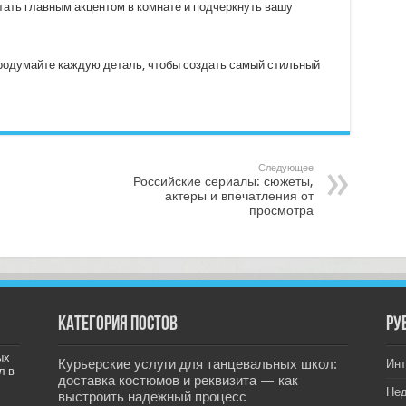
тать главным акцентом в комнате и подчеркнуть вашу
 продумайте каждую деталь, чтобы создать самый стильный
Следующее
Российские сериалы: сюжеты,
актеры и впечатления от
просмотра
Категория постов
РУ
ых
Курьерские услуги для танцевальных школ:
Инт
л в
доставка костюмов и реквизита — как
Не
выстроить надежный процесс