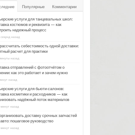
следние
Популярные
Комментарии
ьерские услуги для танцевальных школ:
тавка костюмов и реквизита — как
троить надежный процесс
 секунд назад
 рассчитать себестоимость одной доставки:
ятный расчет для практики
минуты назад
тавка отправлений с фотоотчётом о
ении: как это работает и зачем нужно
минут назад
ьерские услуги для бьюти‑салонов:
тавка косметики и расходников — как
анизовать надёжный поток материалов
 минут назад
 организовать доставку срочных запчастей
 авто: пошаговое руководство
 минут назад