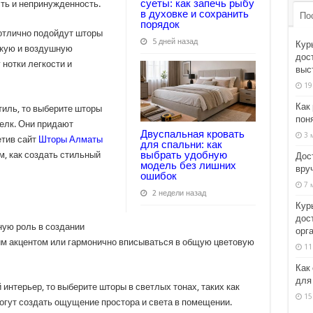
суеты: как запечь рыбу
ть и непринужденность.
в духовке и сохранить
По
порядок
отлично подойдут шторы
5 дней назад
Кур
гкую и воздушную
дос
нотки легкости и
выс
19
Как
тиль, то выберите шторы
пон
шелк. Они придают
Двуспальная кровать
3 
етив сайт
Шторы Алматы
для спальни: как
выбрать удобную
, как создать стильный
Дос
модель без лишних
вруч
ошибок
7 
2 недели назад
Кур
дос
ную роль в создании
орг
ким акцентом или гармонично вписываться в общую цветовую
11
Как
для
интерьер, то выберите шторы в светлых тонах, таких как
15
огут создать ощущение простора и света в помещении.