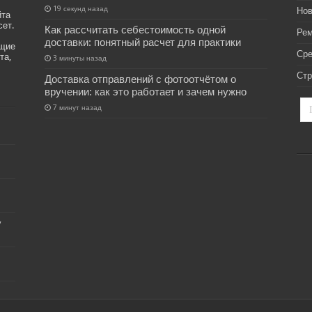
19 секунд назад
Нов
йта
сет.
Как рассчитать себестоимость одной
Рем
доставки: понятный расчет для практики
ащие
Ср
та,
3 минуты назад
Стр
Доставка отправлений с фотоотчётом о
вручении: как это работает и зачем нужно
7 минут назад
у