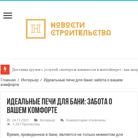
Доставка грузов с услугой «контроль влажности в контейнере»: как защ
Главная
/
Интерьер
/
Идеальные печи для бани: забота о вашем
комфорте
Идеальные печи для бани: забота о
вашем комфорте
к
24.11.2023
Интерьер
Комментарии
отключены
записи
1,267 Просмотры
Идеальные
печи
Время, проведенное в бане, является не только моментом для
для