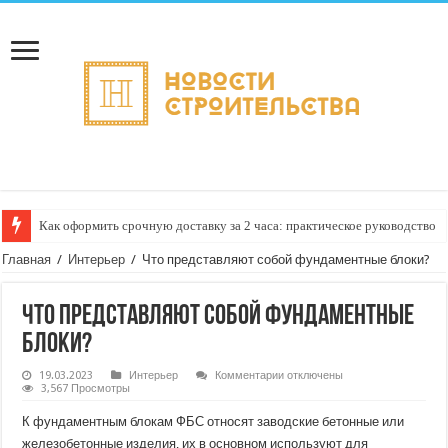
Как оформить срочную доставку за 2 часа: практическое руководство
Главная
/
Интерьер
/
Что представляют собой фундаментные блоки?
Что представляют собой фундаментные
блоки?
к
19.03.2023
Интерьер
Комментарии
отключены
записи
3,567 Просмотры
Что
представляют
К фундаментным блокам ФБС относят заводские бетонные или
собой
фундаментные
железобетонные изделия, их в основном используют для