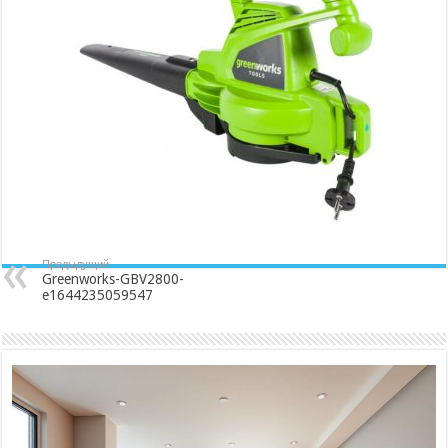
Предыдущий
Greenworks-GBV2800-
e1644235059547