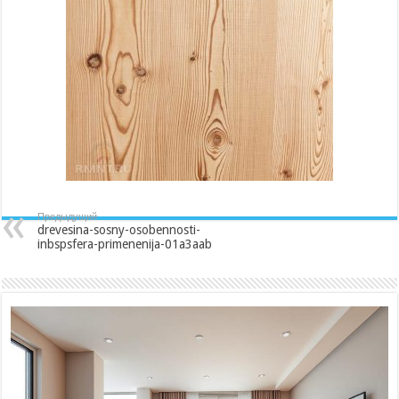
inbspsfera-
primenenija-
01a3aab
Предыдущий
drevesina-sosny-osobennosti-
inbspsfera-primenenija-01a3aab