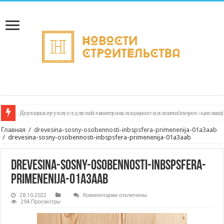
Курьерские услуги для магазинов аксессуаров: доставка сумок и ремне
Главная
/
drevesina-sosny-osobennosti-inbspsfera-primenenija-01a3aab
/
drevesina-sosny-osobennosti-inbspsfera-primenenija-01a3aab
drevesina-sosny-osobennosti-inbspsfera-
primenenija-01a3aab
к
28.10.2022
Комментарии
отключены
записи
294 Просмотры
drevesina-
sosny-
osobennosti-