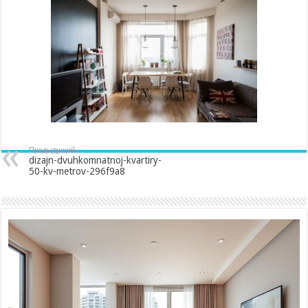
50-
kv-
metrov-
296f9a8
Предыдущий
dizajn-dvuhkomnatnoj-kvartiry-
50-kv-metrov-296f9a8