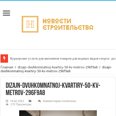
Курьерские услуги для магазинов товаров для водных видов спорта: до
Главная
/
dizajn-dvuhkomnatnoj-kvartiry-50-kv-metrov-296f9a8
/
dizajn-
dvuhkomnatnoj-kvartiry-50-kv-metrov-296f9a8
dizajn-dvuhkomnatnoj-kvartiry-50-kv-
metrov-296f9a8
к
14.02.2022
Комментарии
отключены
записи
273 Просмотры
dizajn-
dvuhkomnatnoj-
kvartiry-