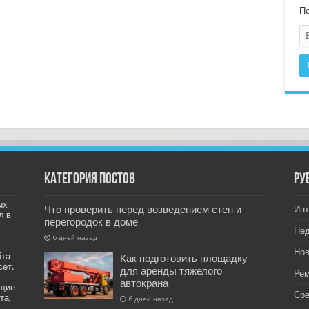
По
Категория постов
РУ
ых
Что проверить перед возведением стен и
Инт
л в
перегородок в доме
Не
6 дней назад
Нов
йта
Как подготовить площадку
сет.
для аренды тяжелого
Рем
автокрана
ащие
Ср
та,
6 дней назад