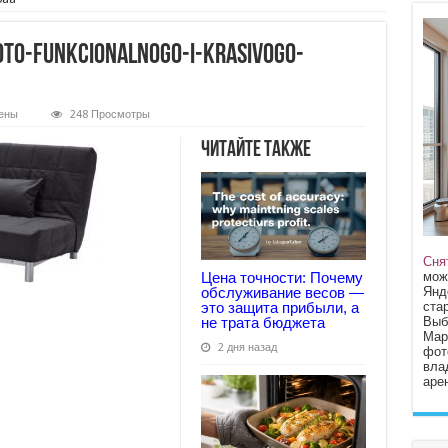
foto-funkcionalnogo-i-krasivogo-
ены
248 Просмотры
a-
Читайте также
nalnogo-
go-
Сня
мож
Цена точности: Почему
Янд
обслуживание весов —
стар
это защита прибыли, а
Выб
не трата бюджета
Мар
2 дня назад
фот
вла
арен