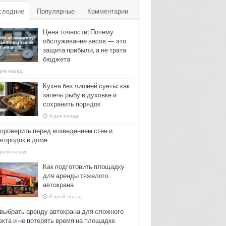
следние
Популярные
Комментарии
Цена точности: Почему
обслуживание весов — это
защита прибыли, а не трата
бюджета
дня назад
Кухня без лишней суеты: как
запечь рыбу в духовке и
сохранить порядок
4 дня назад
 проверить перед возведением стен и
егородок в доме
дней назад
Как подготовить площадку
для аренды тяжелого
автокрана
6 дней назад
 выбрать аренду автокрана для сложного
екта и не потерять время на площадке