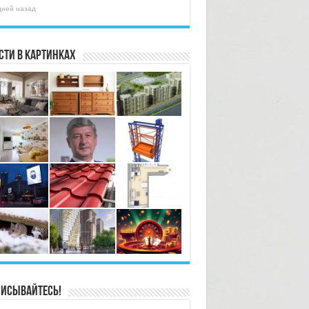
дней назад
сти в картинках
исывайтесь!