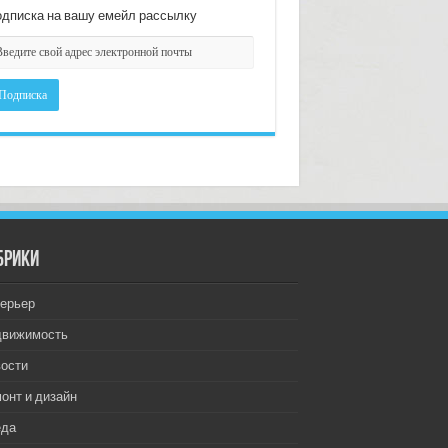
дписка на вашу емейл рассылку
брики
ерьер
движимость
ости
онт и дизайн
еда