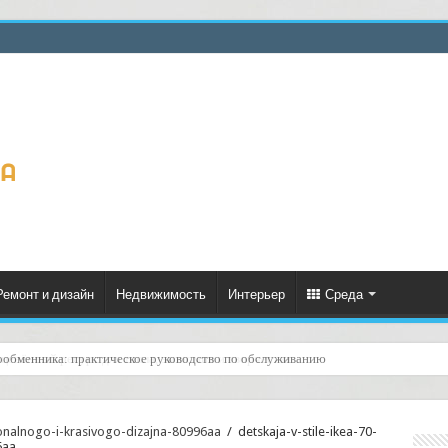
Ремонт и дизайн
Недвижимость
Интерьер
Среда
ценённый ресурс для тепла, экономии и творчества
cionalnogo-i-krasivogo-dizajna-80996aa
/
detskaja-v-stile-ikea-70-
6aa