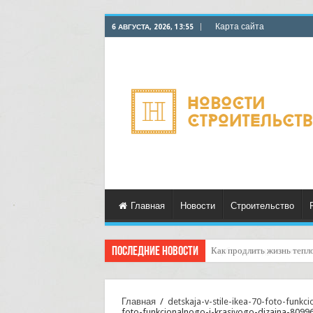
Карта сайта
6 АВГУСТА, 2026, 13:55
Главная
Новости
Строительство
Последние новости
Горбыль как дрова: недоо
Главная
/
detskaja-v-stile-ikea-70-foto-funk
foto-funkcionalnogo-i-krasivogo-dizajna-8099