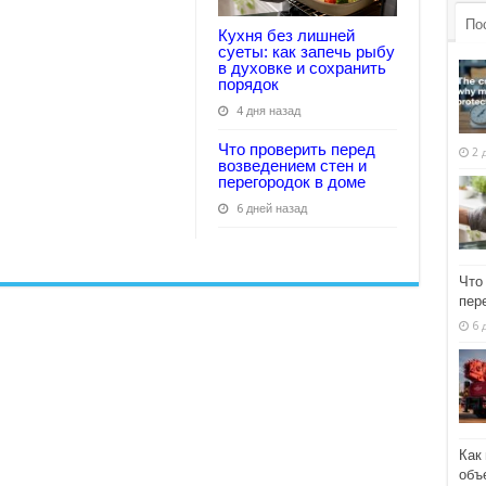
По
Кухня без лишней
суеты: как запечь рыбу
в духовке и сохранить
порядок
4 дня назад
Что проверить перед
2 
возведением стен и
перегородок в доме
6 дней назад
Что
пер
6 
Как
объ