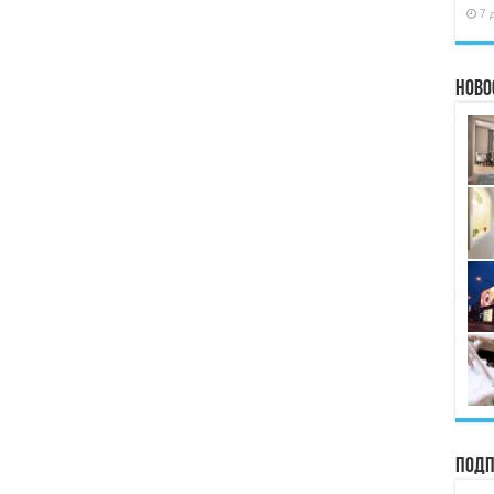
7 
Ново
Подп