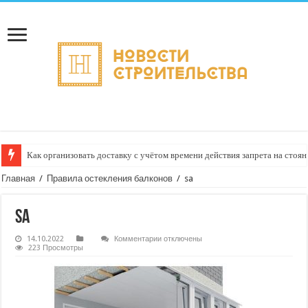
Как организовать доставку с учётом времени действия запрета на стоян
Главная
/
Правила остекления балконов
/
sa
sa
к
14.10.2022
Комментарии
отключены
записи
223 Просмотры
sa