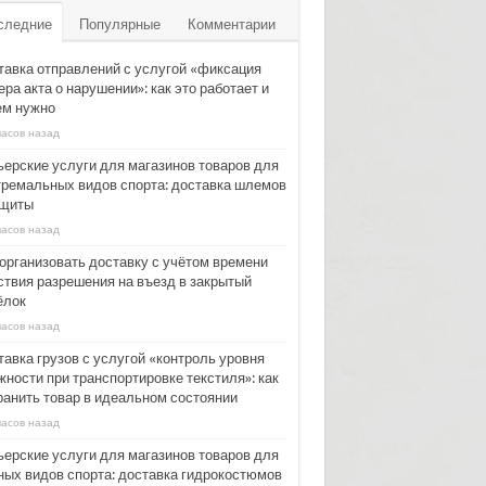
следние
Популярные
Комментарии
тавка отправлений с услугой «фиксация
ра акта о нарушении»: как это работает и
ем нужно
часов назад
ьерские услуги для магазинов товаров для
тремальных видов спорта: доставка шлемов
ащиты
часов назад
 организовать доставку с учётом времени
ствия разрешения на въезд в закрытый
ёлок
часов назад
тавка грузов с услугой «контроль уровня
жности при транспортировке текстиля»: как
ранить товар в идеальном состоянии
часов назад
ьерские услуги для магазинов товаров для
ных видов спорта: доставка гидрокостюмов