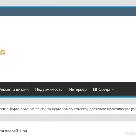
Ремонт и дизайн
Недвижимость
Интерьер
Среда
еское формирование рейтинга курьеров по качеству доставок: практическое ру
слугой «регистрация номера акта о несоответствии груза»: как это работает и
ля дверей
/
sa