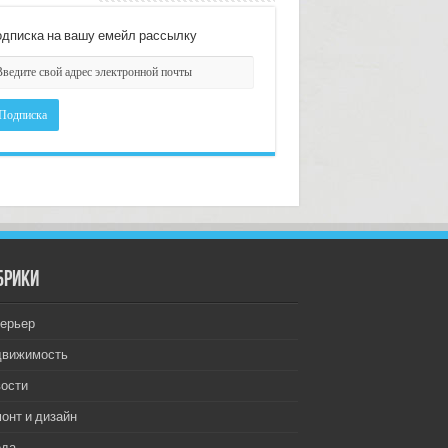
дписка на вашу емейл рассылку
брики
ерьер
движимость
ости
онт и дизайн
еда