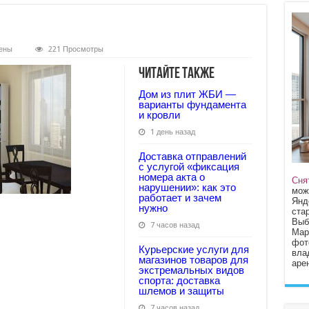
ены
221 Просмотры
Читайте также
Дом из плит ЖБИ —
варианты фундамента
и кровли
1 день назад
Доставка отправлений
с услугой «фиксация
номера акта о
Сня
нарушении»: как это
мож
работает и зачем
Янд
нужно
стар
Выб
7 часов назад
Мар
фот
Курьерские услуги для
вла
магазинов товаров для
арен
экстремальных видов
спорта: доставка
шлемов и защиты
7 часов назад