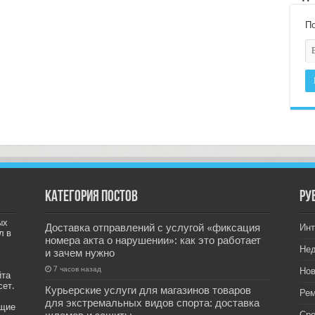
По
Категория постов
РУ
ых
Доставка отправлений с услугой «фиксация
Инт
л в
номера акта о нарушении»: как это работает
Не
и зачем нужно
7 часов назад
Нов
йта
сет.
Курьерские услуги для магазинов товаров
Рем
для экстремальных видов спорта: доставка
ащие
Ср