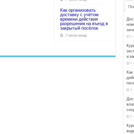
По
Как организовать
доставку с учётом
времени действия
Дос
разрешения на въезд в
номе
закрытый посёлок
зач
7 часов назад
7 
Кур
экс
и з
7 
Как
дей
пос
7 
Дос
вла
сох
7 
Кур
вод