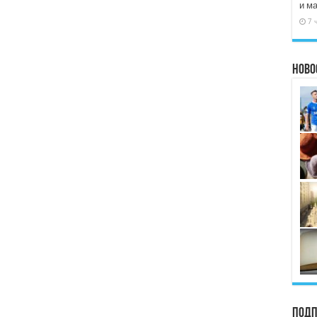
и м
7 
Ново
Подп