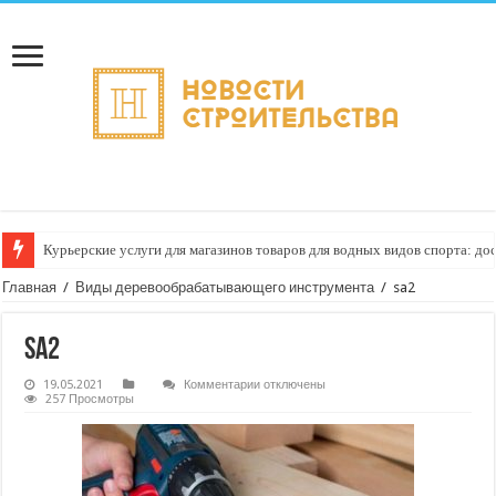
Курьерские услуги для магазинов товаров для водных видов спорта: до
Главная
/
Виды деревообрабатывающего инструмента
/
sa2
sa2
к
19.05.2021
Комментарии
отключены
записи
257 Просмотры
sa2