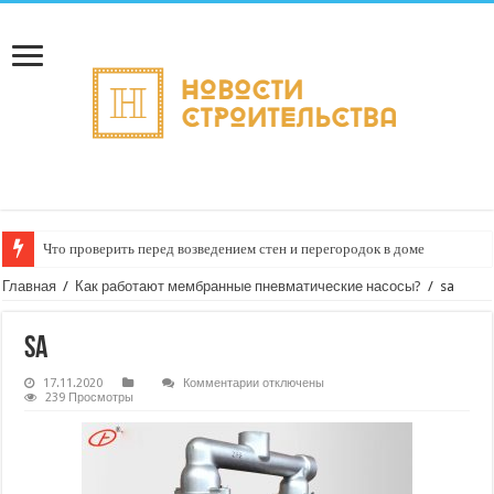
Что проверить перед возведением стен и перегородок в доме
Главная
/
Как работают мембранные пневматические насосы?
/
sa
sa
к
17.11.2020
Комментарии
отключены
записи
239 Просмотры
sa