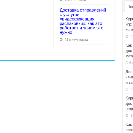
По
Доставка отправлений
с услугой
«видеофиксация
Кур
распаковки»: как это
игр:
работает и зачем это
кол
нужно
15
12 минут назад
Как
дост
мет
6 
Дос
«ви
и з
12
Кур
дос
над
18
Как
парк