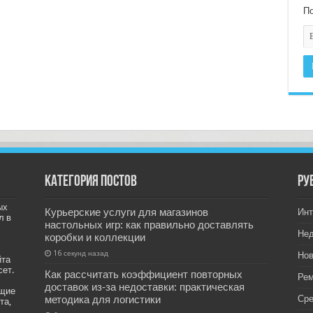
По
Категория постов
РУ
ых
Курьерские услуги для магазинов
Инт
л в
настольных игр: как правильно доставлять
Не
коробки и коллекции
16 секунд назад
Нов
йта
сет.
Как рассчитать коэффициент повторных
Рем
доставок из‑за недоставки: практическая
ащие
методика для логистики
Ср
та,