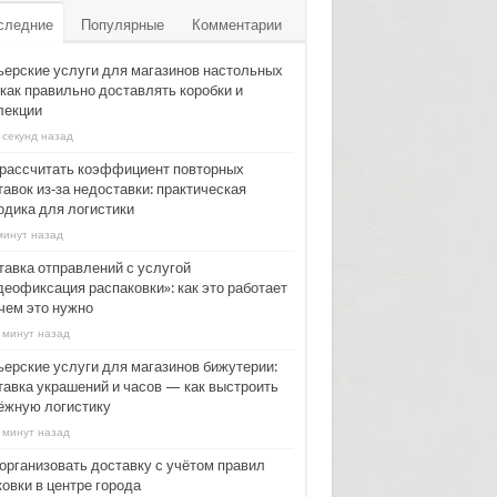
следние
Популярные
Комментарии
ьерские услуги для магазинов настольных
 как правильно доставлять коробки и
лекции
 секунд назад
 рассчитать коэффициент повторных
авок из‑за недоставки: практическая
одика для логистики
минут назад
тавка отправлений с услугой
деофиксация распаковки»: как это работает
ачем это нужно
 минут назад
ьерские услуги для магазинов бижутерии:
тавка украшений и часов — как выстроить
ёжную логистику
 минут назад
 организовать доставку с учётом правил
овки в центре города