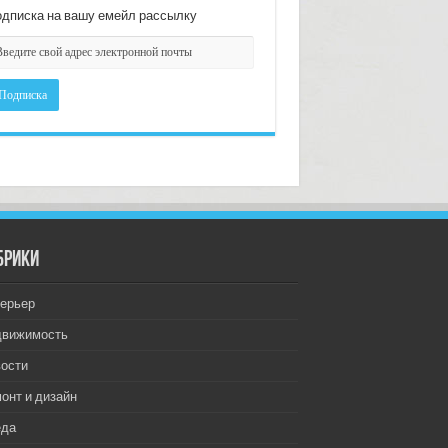
дписка на вашу емейл рассылку
брики
ерьер
движимость
ости
онт и дизайн
еда