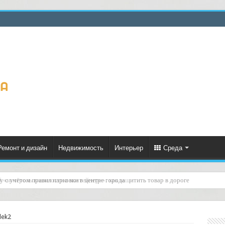
Ремонт и дизайн
Недвижимость
Интерьер
Среда
й «контроль влажности в контейнере»: как защитить товар в дороге
lek2