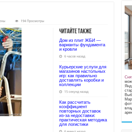
ены
194 Просмотры
Читайте также
Дом из плит ЖБИ —
варианты фундамента
и кровли
6 часов назад
Курьерские услуги для
магазинов настольных
игр: как правильно
Сня
доставлять коробки и
мож
коллекции
Янд
стар
15 секунд назад
Выб
Мар
Как рассчитать
фот
коэффициент
вла
повторных доставок
арен
из‑за недоставки:
практическая методика
для логистики
6 минут назад