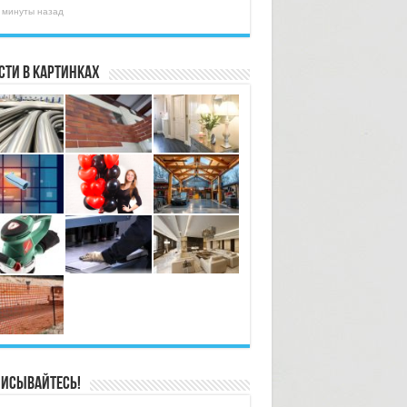
 минуты назад
сти в картинках
исывайтесь!