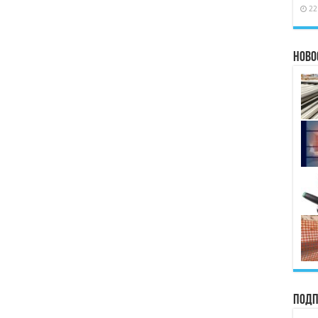
22
Ново
Подп