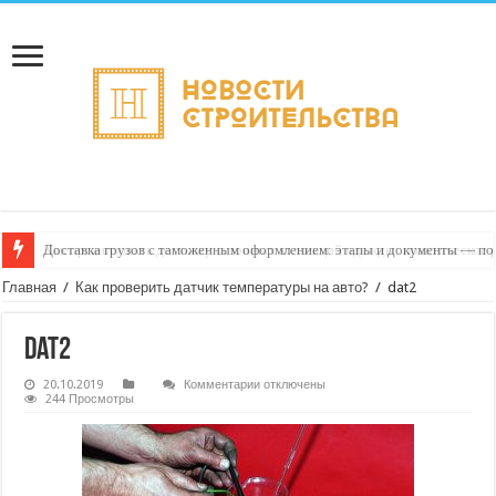
Доставка грузов с таможенным оформлением: этапы и документы — пон
Главная
/
Как проверить датчик температуры на авто?
/
dat2
dat2
к
20.10.2019
Комментарии
отключены
записи
244 Просмотры
dat2