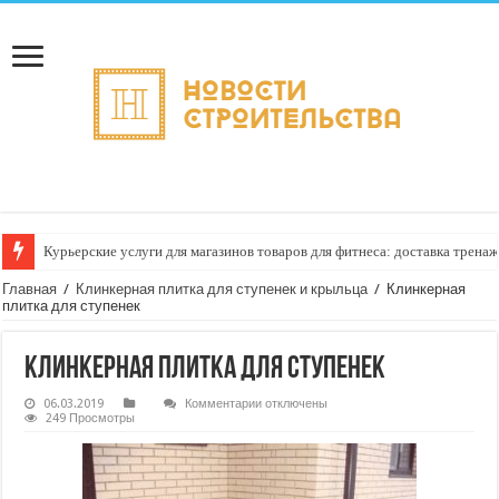
Курьерские услуги для магазинов товаров для фитнеса: доставка тренаж
Главная
/
Клинкерная плитка для ступенек и крыльца
/
Клинкерная
плитка для ступенек
Клинкерная плитка для ступенек
к
06.03.2019
Комментарии
отключены
записи
249 Просмотры
Клинкерная
плитка
для
ступенек