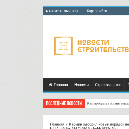
Карта сайта
6 АВГУСТА, 2026, 3:00
Главная
Новости
Строительство
Последние новости
Горбыль как дрова: недоо
Главная
/
Кабмин одобрил новый порядок п
b442a46dbd598746916ede44c6f25d5b