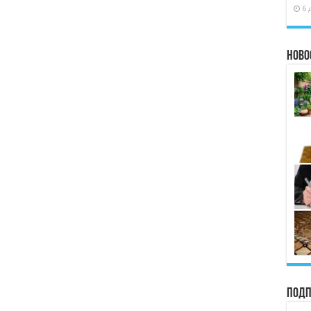
6 
Ново
Подп