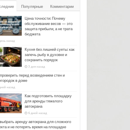
следние
Популярные
Комментарии
Цена точности: Почему
обслуживание весов — это
защита прибыли, а не трата
бюджета
день назад
Кухня без лишней суеты: как
запечь рыбу в духовке и
сохранить порядок
3 дня назад
 проверить перед возведением стен и
егородок в доме
дней назад
Как подготовить площадку
для аренды тяжелого
автокрана
6 дней назад
 выбрать аренду автокрана для сложного
екта и не потерять время на площадке