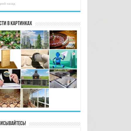
дней назад
сти в картинках
исывайтесь!