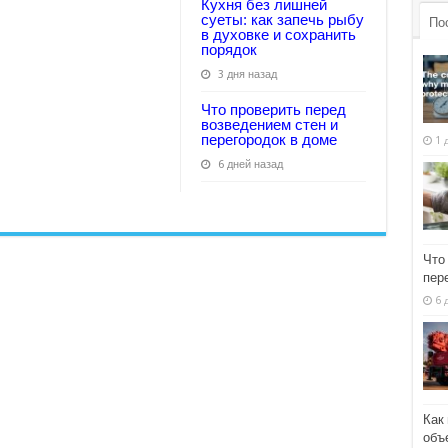
Кухня без лишней
суеты: как запечь рыбу
По
в духовке и сохранить
порядок
3 дня назад
Что проверить перед
возведением стен и
перегородок в доме
1 
6 дней назад
Что
пер
6 
Как
объ