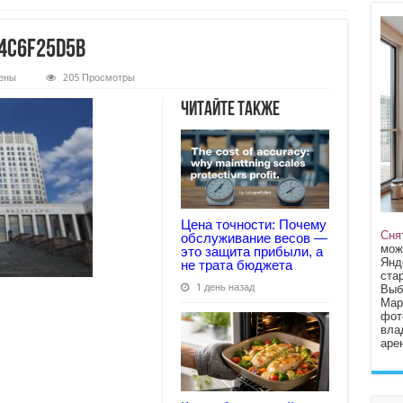
4c6f25d5b
ены
205 Просмотры
6dbd598746916ede44c6f25d5b
Читайте также
Цена точности: Почему
Сня
обслуживание весов —
мож
это защита прибыли, а
Янд
не трата бюджета
стар
1 день назад
Выб
Мар
фот
вла
арен