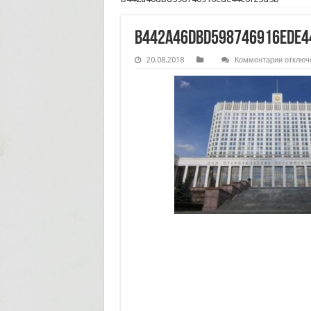
b442a46dbd598746916ede4
к
20.08.2018
Комментарии
отключ
записи
b442a4