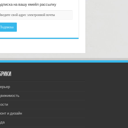
дписка на вашу емейл рассылку
брики
ерьер
движимость
ости
онт и дизайн
еда