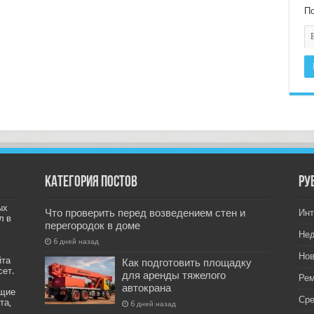
По
Категория постов
РУ
ых
Что проверить перед возведением стен и
Инт
л в
перегородок в доме
Не
6 дней назад
Нов
йта
Как подготовить площадку
сет.
для аренды тяжелого
Рем
автокрана
ащие
Ср
та,
6 дней назад