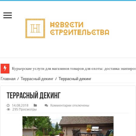
Курьерские услуги для магазинов товаров для охоты: доставка экипир
Главная
/
Террасный декинг
/
Террасный декинг
Террасный декинг
к
14.08.2018
Комментарии
отключены
записи
295 Просмотры
Террасный
декинг