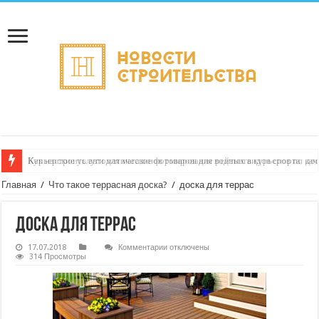
Как настроить автоматическое формирование рейтинга курьеров по кач
Главная
/
Что такое террасная доска?
/
доска для террас
доска для террас
к
17.07.2018
Комментарии
отключены
записи
314 Просмотры
доска
для
террас