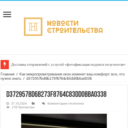
Доставка отправлений с услугой «фотофиксация подписи получателя»: к
Главная
/
Как микропроветривание окон изменит ваш комфорт: все, что
нужно знать
/
d372957bd6b273f8764c83dd0bba0338
d372957bd6b273f8764c83dd0bba0338
к
31.10.2024
Комментарии
отключены
записи
218 Просмотры
d372957bd6b273f8764c83dd0bba0338