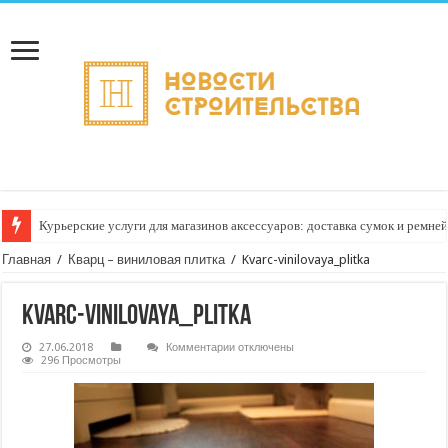
Курьерские услуги для магазинов аксессуаров: доставка сумок и ремне
Главная
/
Кварц – виниловая плитка
/
Kvarc-vinilovaya_plitka
Kvarc-vinilovaya_plitka
к
27.06.2018
Комментарии
отключены
записи
296 Просмотры
Kvarc-
vinilovaya_plitka