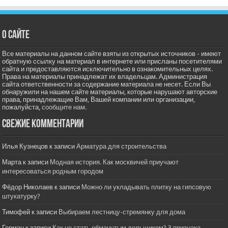
О сайте
Все материалы на данном сайте взяты из открытых источников - имеют
обратную ссылку на материал в интернете или присланы посетителями
сайта и предоставляются исключительно в ознакомительных целях.
Права на материалы принадлежат их владельцам. Администрация
сайта ответственности за содержание материала не несет. Если Вы
обнаружили на нашем сайте материалы, которые нарушают авторские
права, принадлежащие Вам, Вашей компании или организации,
пожалуйста,
сообщите нам.
Свежие комментарии
Илья Кузнецов
к записи
Арматура для строительства
Марта
к записи
Модная история. Как москвичей приучают
интересоваться родным городом
Фёдор Николаев
к записи
Можно ли укладывать плитку на гипсовую
штукатурку?
Тимофей
к записи
Выбираем лестницу-стремянку для дома
Герман
к записи
Как не стать обманутым дольщиком? 3 признака