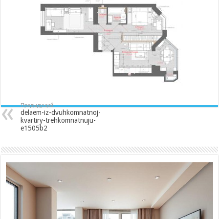
kvartiry-
trehkomnatnuju-
e1505b2
Предыдущий
delaem-iz-dvuhkomnatnoj-
kvartiry-trehkomnatnuju-
e1505b2