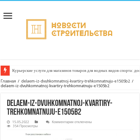
Курьерские услуги для магазинов товаров для водных видов спорта: до
Главная
/
delaem-iz-dvuhkomnatnoj-kvartiry-trehkomnatnuju-e1505b2
/
delaem-iz-dvuhkomnatnoj-kvartiry-trehkomnatnuju-e1505b2
delaem-iz-dvuhkomnatnoj-kvartiry-
trehkomnatnuju-e1505b2
к
15.05.2022
Комментарии
отключены
записи
354 Просмотры
delaem-
iz-
dvuhkomnatnoj-