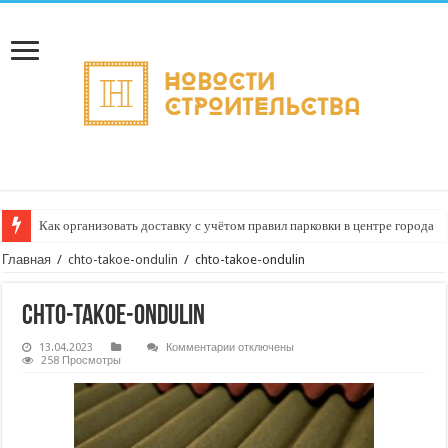
Как организовать доставку с учётом правил парковки в центре города
Главная
/
chto-takoe-ondulin
/
chto-takoe-ondulin
chto-takoe-ondulin
к
13.04.2023
Комментарии
отключены
записи
258 Просмотры
chto-
takoe-
ondulin