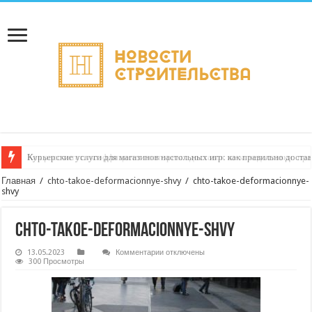
Курьерские услуги для магазинов настольных игр: как правильно достав
Как рассчитать коэффициент повторных доставок из‑за недоставки: пра
Главная
/
chto-takoe-deformacionnye-shvy
/
chto-takoe-deformacionnye-
shvy
chto-takoe-deformacionnye-shvy
к
13.05.2023
Комментарии
отключены
записи
300 Просмотры
chto-
takoe-
deformacionnye-
shvy