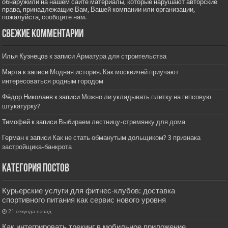
обнаружили на нашем сайте материалы, которые нарушают авторские
права, принадлежащие Вам, Вашей компании или организации,
пожалуйста,
сообщите нам.
Свежие комментарии
Илья Кузнецов
к записи
Арматура для строительства
Марта
к записи
Модная история. Как москвичей приучают
интересоваться родным городом
Фёдор Николаев
к записи
Можно ли укладывать плитку на гипсовую
штукатурку?
Тимофей
к записи
Выбираем лестницу-стремянку для дома
Герман
к записи
Как не стать обманутым дольщиком? 3 признака
застройщика-банкрота
Категория постов
Курьерские услуги для фитнес‑клубов: доставка
спортивного питания как сервис нового уровня
21 секунда назад
Как интегрировать трекинг в мобильное приложение