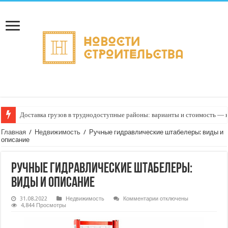
Доставка грузов в труднодоступные районы: варианты и стоимость —
Главная
/
Недвижимость
/
Ручные гидравлические штабелеры: виды и
описание
Ручные гидравлические штабелеры:
виды и описание
к
31.08.2022
Недвижимость
Комментарии
отключены
записи
4,844 Просмотры
Ручные
гидравлические
штабелеры: