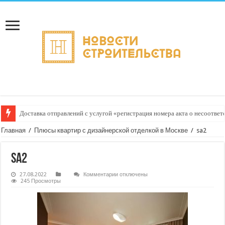
Доставка отправлений с услугой «регистрация номера акта о несоответс
Курьерские услуги для магазинов товаров для зимних видов спорта: до
Главная
/
Плюсы квартир с дизайнерской отделкой в Москве
/
sa2
sa2
к
27.08.2022
Комментарии
отключены
записи
245 Просмотры
sa2