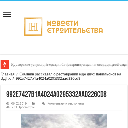
Курьерские услуги для магазинов товаров для дачи и огорода: доставка
Главная
/
Собянин рассказал о реставрации еще двух павильонов на
ВДНХ
/
992e7427b1a4024a0295332aad226cd8
992e7427b1a4024a0295332aad226cd8
к
06.02.2019
Комментарии
отключены
записи
203 Просмотры
992e7427b1a4024a0295332aad226cd8