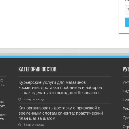
Категория постов
РУ
ых
Курьерские услуги для магазинов
Инт
л в
косметики: доставка пробников и наборов
Не
— как сделать это выгодно и безопасно
3 минуты назад
Нов
йта
сет.
Как организовать доставку с привязкой к
Рем
временным слотам клиента: практический
ащие
план шаг за шагом
Ср
та,
11 минут назад
Стр