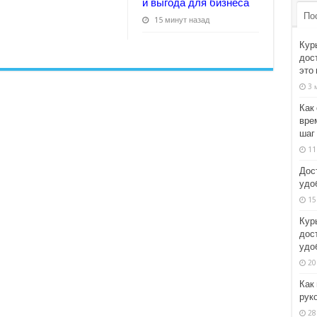
и выгода для бизнеса
По
15 минут назад
Кур
дос
это
3 
Как 
вре
шаг
11
Дост
удоб
15
Кур
дос
удо
20
Как
рук
28