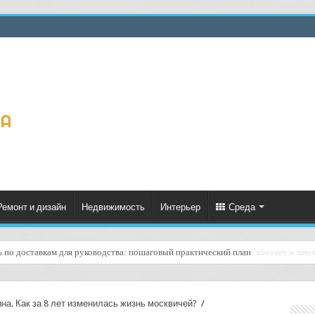
Ремонт и дизайн
Недвижимость
Интерьер
Среда
ь по доставкам для руководства: пошаговый практический план
услугой «подтверждение получения SMS/мессенджер»: как это работает и зач
а. Как за 8 лет изменилась жизнь москвичей?
/