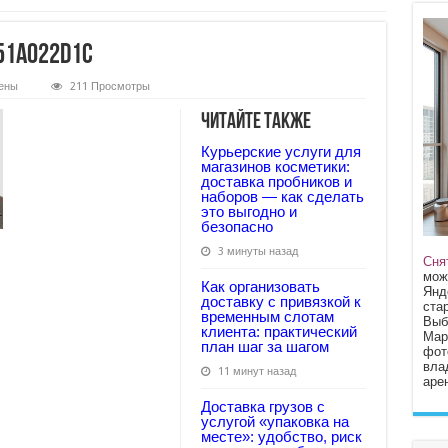
51a022d1c
ены
211 Просмотры
49c69cf7f7e17bd751a022d1c
Читайте также
Курьерские услуги для
магазинов косметики:
доставка пробников и
наборов — как сделать
это выгодно и
безопасно
3 минуты назад
Сня
мож
Как организовать
Янд
доставку с привязкой к
стар
временным слотам
Выб
клиента: практический
Мар
план шаг за шагом
фот
вла
11 минут назад
арен
Доставка грузов с
услугой «упаковка на
месте»: удобство, риск