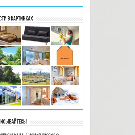
сти в картинках
исывайтесь!
дписка на вашу емейл рассылку