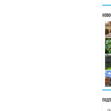
Ново
Подп
По