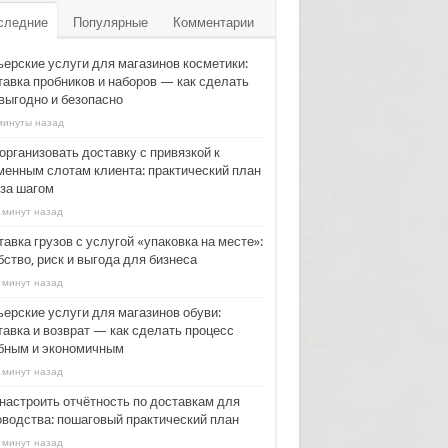
следние
Популярные
Комментарии
ьерские услуги для магазинов косметики:
тавка пробников и наборов — как сделать
 выгодно и безопасно
минуты назад
организовать доставку с привязкой к
менным слотам клиента: практический план
 за шагом
 минут назад
авка грузов с услугой «упаковка на месте»:
ство, риск и выгода для бизнеса
 минут назад
ьерские услуги для магазинов обуви:
тавка и возврат — как сделать процесс
бным и экономичным
 минут назад
 настроить отчётность по доставкам для
оводства: пошаговый практический план
 минут назад