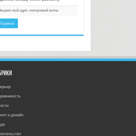
брики
ерьер
движимость
ости
онт и дизайн
еда
оительство