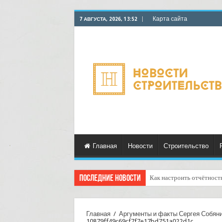
Карта сайта
7 АВГУСТА, 2026, 13:52
Главная
Новости
Строительство
Последние новости
Как настроить отчётност
Доставка отправлений с 
Главная
/
Аргументы и факты Сергея Собянин
10879ff49c69cf7f7e17bd751a022d1c