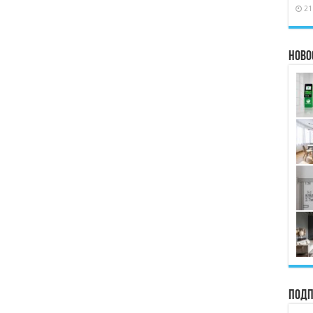
21
Ново
Подп