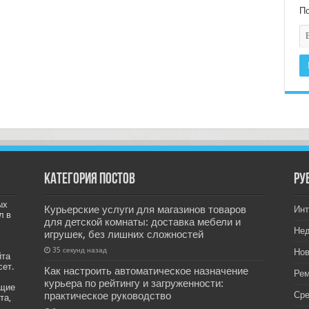
По
Категория постов
РУ
ых
Курьерские услуги для магазинов товаров
Инт
л в
для детской комнаты: доставка мебели и
Не
игрушек, без лишних сложностей
35 секунд назад
Нов
йта
сет.
Как настроить автоматическое назначение
Рем
курьера по рейтингу и загруженности:
ащие
практическое руководство
Ср
та,