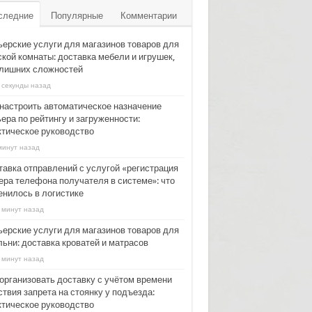
следние
Популярные
Комментарии
ьерские услуги для магазинов товаров для
ской комнаты: доставка мебели и игрушек,
 лишних сложностей
 секунды назад
 настроить автоматическое назначение
ера по рейтингу и загруженности:
ктическое руководство
минут назад
тавка отправлений с услугой «регистрация
ера телефона получателя в системе»: что
енилось в логистике
 минут назад
ьерские услуги для магазинов товаров для
льни: доставка кроватей и матрасов
 минут назад
 организовать доставку с учётом времени
твия запрета на стоянку у подъезда:
ктическое руководство