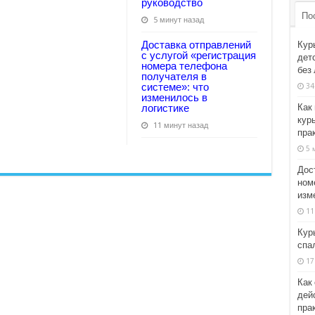
руководство
По
5 минут назад
Доставка отправлений
Кур
с услугой «регистрация
дет
номера телефона
без
получателя в
системе»: что
34
изменилось в
Как
логистике
курь
11 минут назад
пра
5 
Дос
ном
изм
11
Кур
спа
17
Как
дейс
пра