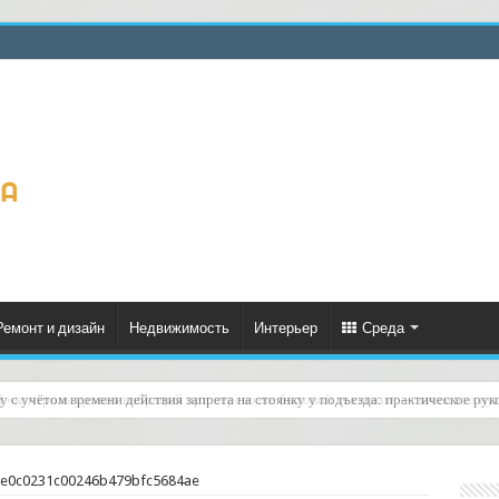
Ремонт и дизайн
Недвижимость
Интерьер
Среда
й «контроль уровня вибраций при перевозке бытовой техники» — зачем это нуж
e0c0231c00246b479bfc5684ae