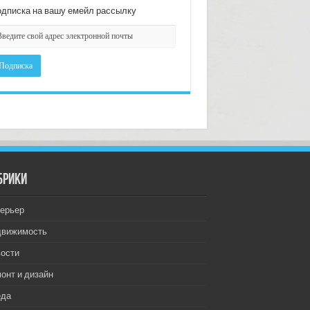
дписка на вашу емейл рассылку
брики
ерьер
движимость
ости
онт и дизайн
еда