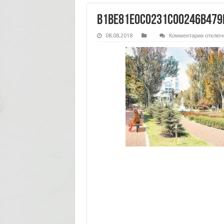
b1be81e0c0231c00246b479
к
08.08.2018
Комментарии
отключ
записи
b1be81e