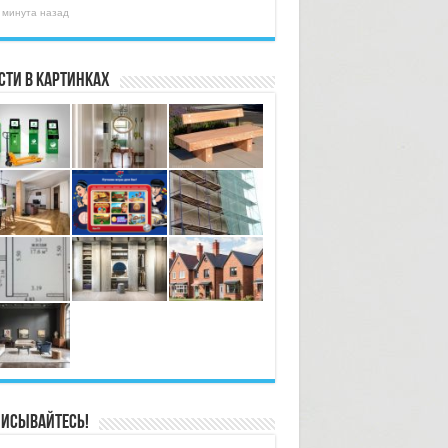
 минута назад
сти в картинках
исывайтесь!