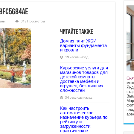
bfc5684ae
ены
318 Просмотры
0c0231c00246b479bfc5684ae
Читайте также
Дом из плит ЖБИ —
варианты фундамента
и кровли
19 часов назад
Курьерские услуги для
магазинов товаров для
детской комнаты:
Сня
доставка мебели и
мож
игрушек, без лишних
Янд
сложностей
стар
Выб
34 секунды назад
Мар
фот
Как настроить
вла
автоматическое
арен
назначение курьера по
рейтингу и
загруженности:
практическое