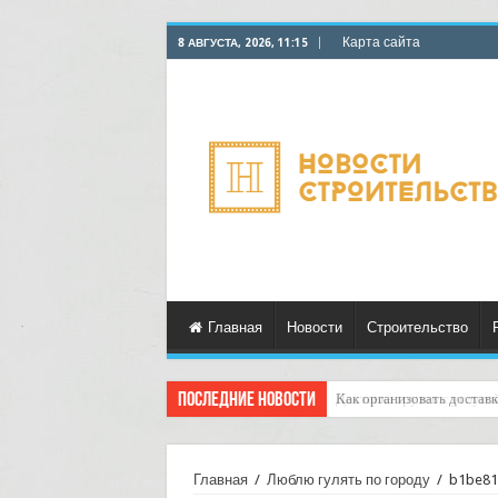
Карта сайта
8 АВГУСТА, 2026, 11:15
Главная
Новости
Строительство
Последние новости
Доставка грузов с услуго
Главная
/
Люблю гулять по городу
/
b1be81