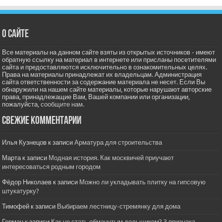
О сайте
Все материалы на данном сайте взяты из открытых источников - имеют
обратную ссылку на материал в интернете или присланы посетителями
сайта и предоставляются исключительно в ознакомительных целях.
Права на материалы принадлежат их владельцам. Администрация
сайта ответственности за содержание материала не несет. Если Вы
обнаружили на нашем сайте материалы, которые нарушают авторские
права, принадлежащие Вам, Вашей компании или организации,
пожалуйста,
сообщите нам.
Свежие комментарии
Илья Кузнецов
к записи
Арматура для строительства
Марта
к записи
Модная история. Как москвичей приучают
интересоваться родным городом
Фёдор Николаев
к записи
Можно ли укладывать плитку на гипсовую
штукатурку?
Тимофей
к записи
Выбираем лестницу-стремянку для дома
Герман
к записи
Как не стать обманутым дольщиком? 3 признака