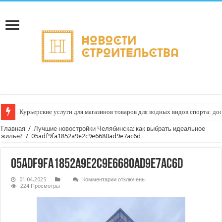
Курьерские услуги для магазинов товаров для водных видов спорта: до
Главная
/
Лучшие новостройки Челябинска: как выбрать идеальное
жилье?
/
05adf9fa1852a9e2c9e6680ad9e7ac6d
05adf9fa1852a9e2c9e6680ad9e7ac6d
к
01.04.2025
Комментарии
отключены
записи
224 Просмотры
05adf9fa1852a9e2c9e6680ad9e7ac6d