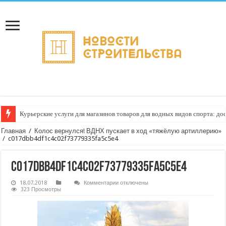
Курьерские услуги для магазинов товаров для водных видов спорта: до
Главная
/
Колос вернулся! ВДНХ пускает в ход «тяжёлую артиллерию»
/
c017dbb4df1c4c02f73779335fa5c5e4
c017dbb4df1c4c02f73779335fa5c5e4
к
18.07.2018
Комментарии
отключены
записи
323 Просмотры
c017dbb4df1c4c02f73779335fa5c5e4