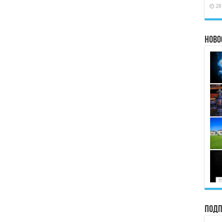
28
Ново
Подп