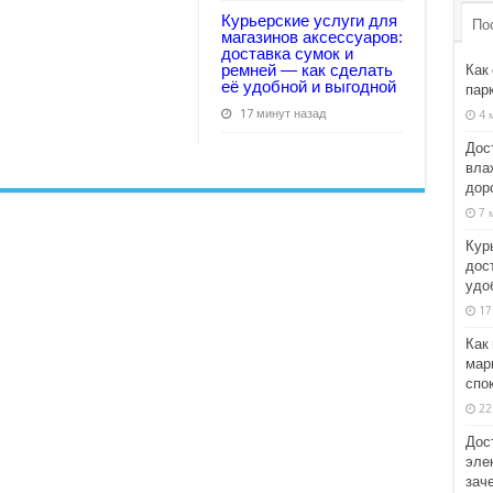
Курьерские услуги для
По
магазинов аксессуаров:
доставка сумок и
ремней — как сделать
Как
её удобной и выгодной
парк
17 минут назад
4 
Дос
влаж
дор
7 
Кур
дос
удо
17
Как
мар
спо
22
Дос
элек
зач