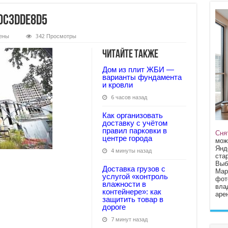
0c3dde8d5
ены
342 Просмотры
daeefcaca6ac3c8d0c3dde8d5
Читайте также
Дом из плит ЖБИ —
варианты фундамента
и кровли
6 часов назад
Как организовать
доставку с учётом
правил парковки в
Сня
центре города
мож
Янд
4 минуты назад
стар
Выб
Доставка грузов с
Мар
услугой «контроль
фот
влажности в
вла
контейнере»: как
арен
защитить товар в
дороге
7 минут назад