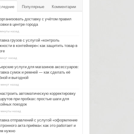
следние
Популярные
Комментарии
 организовать доставку с учётом правил
овки в центре города
минуты назад
тавка грузов с услугой «контроль
ности в контейнере»: как защитить товар в
оге
минут назад
ьерские услуги для магазинов аксессуаров:
тавка сумок и ремней — как сделать её
бной и выгодной
 минут назад
 настроить автоматическую корректировку
шрутов при пробках: простые шаги для
койных поездок
 минуты назад
тавка отправлений с услугой «оформление
тронного акта приёма»: как это работает и
ем нужно