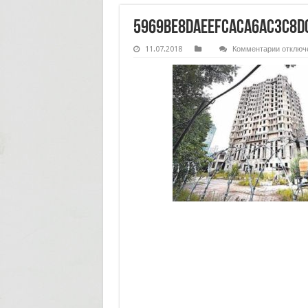
5969be8daeefcaca6ac3c8d
к
11.07.2018
Комментарии
отключ
записи
5969be8