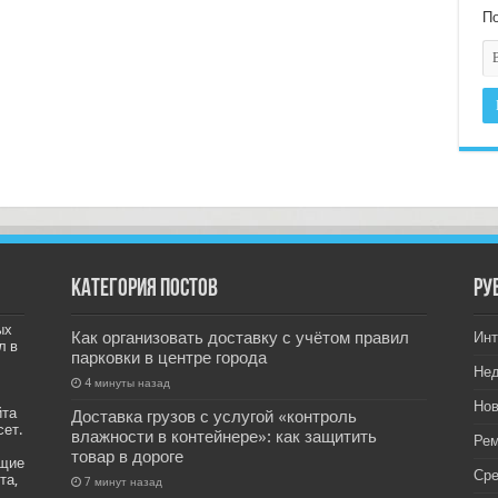
По
Категория постов
РУ
ых
Как организовать доставку с учётом правил
Инт
л в
парковки в центре города
Не
4 минуты назад
Нов
йта
Доставка грузов с услугой «контроль
сет.
влажности в контейнере»: как защитить
Рем
товар в дороге
ащие
Ср
та,
7 минут назад