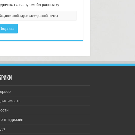
дписка на вашу емейл рассылку
брики
ерьер
движимость
ости
онт и дизайн
еда