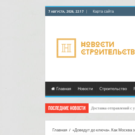
Карта сайта
7 АВГУСТА, 2026, 22:17
Главная
Новости
Строительство
Последние новости
Доставка отправлений с у
Курьерские услуги для ма
Главная
/
«Доведут до ключа». Как Москва 