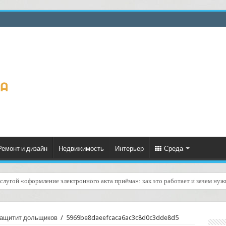
Ремонт и дизайн
Недвижимость
Интерьер
Среда
слугой «оформление электронного акта приёма»: как это работает и зачем нуж
газинов канцтоваров: доставка бумаги и папок — как организовать быстро и бе
защитит дольщиков
/
5969be8daeefcaca6ac3c8d0c3dde8d5