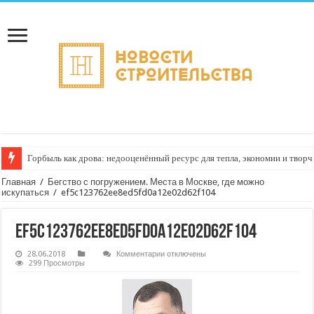
Горбыль как дрова: недооценённый ресурс для тепла, экономии и творч
Главная
/
Бегство с погружением. Места в Москве, где можно
искупаться
/
ef5c123762ee8ed5fd0a12e02d62f104
ef5c123762ee8ed5fd0a12e02d62f104
к
28.06.2018
Комментарии
отключены
записи
299 Просмотры
ef5c123762ee8ed5fd0a12e02d62f104