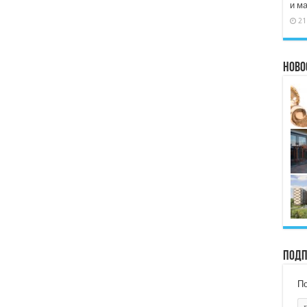
и м
21
Ново
Подп
По