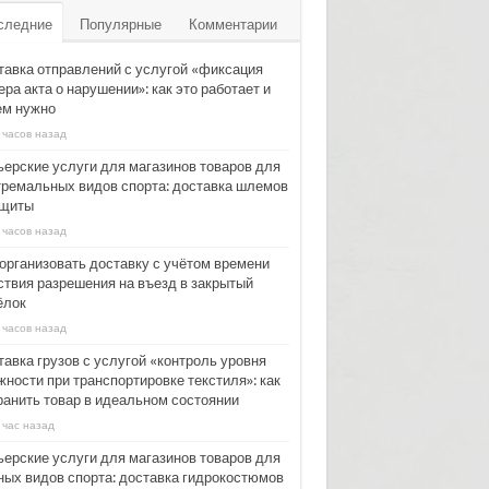
следние
Популярные
Комментарии
тавка отправлений с услугой «фиксация
ра акта о нарушении»: как это работает и
ем нужно
 часов назад
ьерские услуги для магазинов товаров для
тремальных видов спорта: доставка шлемов
ащиты
 часов назад
 организовать доставку с учётом времени
ствия разрешения на въезд в закрытый
ёлок
 часов назад
тавка грузов с услугой «контроль уровня
жности при транспортировке текстиля»: как
ранить товар в идеальном состоянии
 час назад
ьерские услуги для магазинов товаров для
ных видов спорта: доставка гидрокостюмов