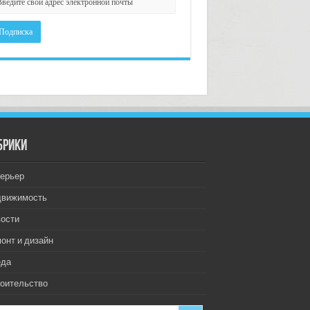
брики
ерьер
движимость
ости
онт и дизайн
еда
оительство