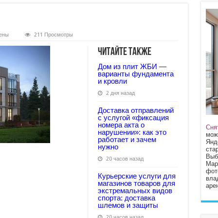
ены
211 Просмотры
Читайте также
Дом из плит ЖБИ —
варианты фундамента
и кровли
2 дня назад
Доставка отправлений
с услугой «фиксация
номера акта о
Сня
нарушении»: как это
мож
работает и зачем
Янд
нужно
стар
Выб
20 часов назад
Мар
фот
Курьерские услуги для
вла
магазинов товаров для
арен
экстремальных видов
спорта: доставка
шлемов и защиты
20 часов назад