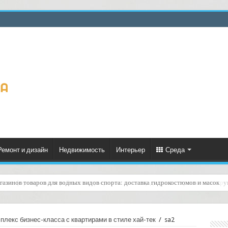
Ремонт и дизайн
Недвижимость
Интерьер
Среда
еское формирование рейтинга курьеров по качеству доставок: практическое ру
лекс бизнес-класса с квартирами в стиле хай-тек
/
sa2