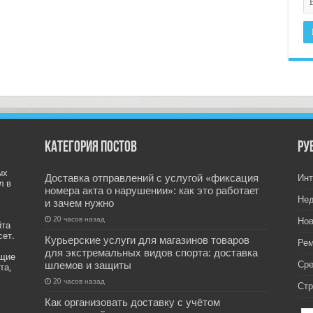
Категория постов
РУ
ых
Доставка отправлений с услугой «фиксация
Инт
л в
номера акта о нарушении»: как это работает
Не
и зачем нужно
20 часов назад
Нов
йта
сет.
Курьерские услуги для магазинов товаров
Рем
для экстремальных видов спорта: доставка
ащие
шлемов и защиты
Ср
та,
20 часов назад
Стр
Как организовать доставку с учётом