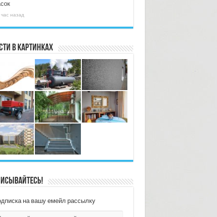
асок
 час назад
сти в картинках
исывайтесь!
дписка на вашу емейл рассылку