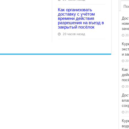
По
Как организовать
доставку с учётом
времени действия
Дос
разрешения на въезд в
номе
закрытый посёлок
зач
20 часов назад
20
Кур
экс
и з
20
Как
дей
пос
20
Дос
вла
сох
21
Кур
вод