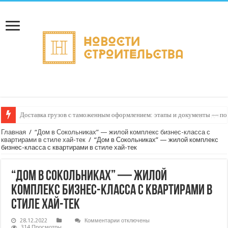
Доставка грузов с таможенным оформлением: этапы и документы — пон
Курьерские услуги для экопроектов: доставка саженцев и товаров для с
Главная
/
“Дом в Сокольниках” — жилой комплекс бизнес-класса с
квартирами в стиле хай-тек
/
“Дом в Сокольниках” — жилой комплекс
бизнес-класса с квартирами в стиле хай-тек
“Дом в Сокольниках” — жилой
комплекс бизнес-класса с квартирами в
стиле хай-тек
к
28.12.2022
Комментарии
отключены
записи
314 Просмотры