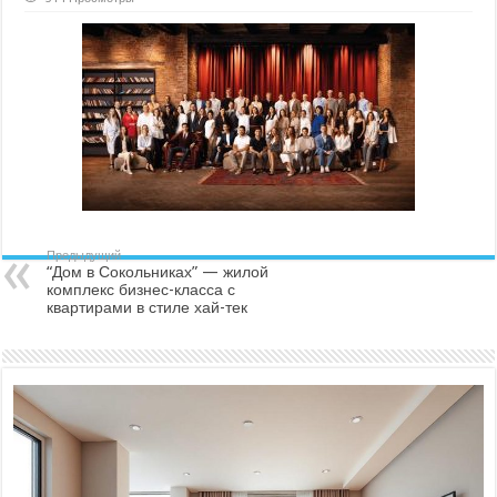
“Дом
в
Сокольниках”
—
жилой
комплекс
бизнес-
класса
с
квартирами
в
стиле
хай-
тек
Предыдущий
“Дом в Сокольниках” — жилой
комплекс бизнес-класса с
квартирами в стиле хай-тек