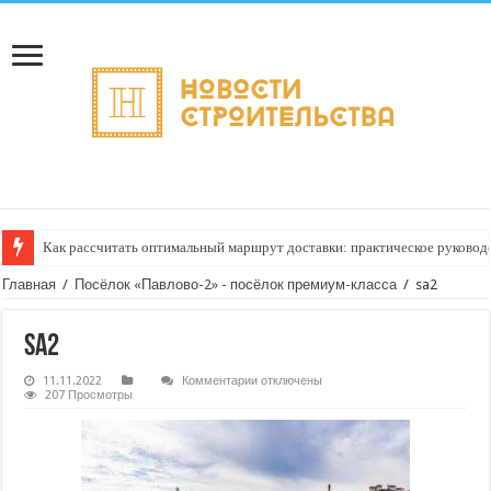
Как рассчитать оптимальный маршрут доставки: практическое руководс
Главная
/
Посёлок «Павлово-2» - посёлок премиум-класса
/
sa2
sa2
к
11.11.2022
Комментарии
отключены
записи
207 Просмотры
sa2